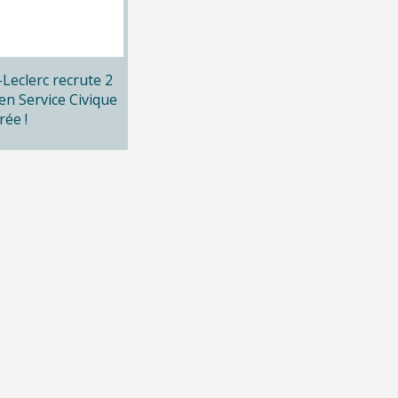
x-Leclerc recrute 2
en Service Civique
rée !