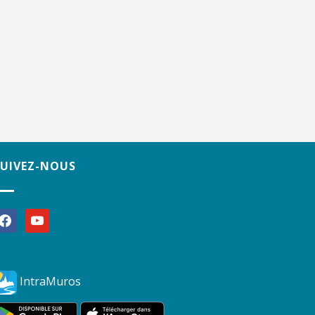
SUIVEZ-NOUS
acebook
youtube
IntraMuros