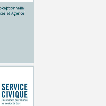
xceptionnelle
ices et Agence