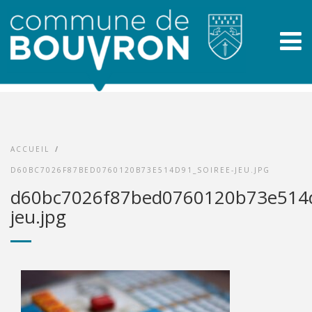
ACCUEIL
/
D60BC7026F87BED0760120B73E514D91_SOIREE-JEU.JPG
d60bc7026f87bed0760120b73e514d
jeu.jpg