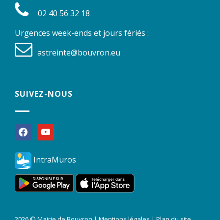
02 40 56 32 18
Urgences week-ends et jours fériés :
astreinte@bouvron.eu
SUIVEZ-NOUS
facebook
youtube
IntraMuros
2026 © Mairie de Bouvron |
Mentions légales
|
Plan du site