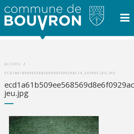
ACCUEIL
/
ECD1A61B509EE568569D8E6F0929AC14_SOIREE-JEU.JPG
ecd1a61b509ee568569d8e6f0929ac1
jeu.jpg