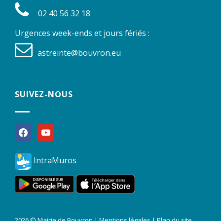
02 40 56 32 18
Urgences week-ends et jours fériés :
astreinte@bouvron.eu
SUIVEZ-NOUS
facebook
youtube
IntraMuros
2026 © Mairie de Bouvron |
Mentions légales
|
Plan du site