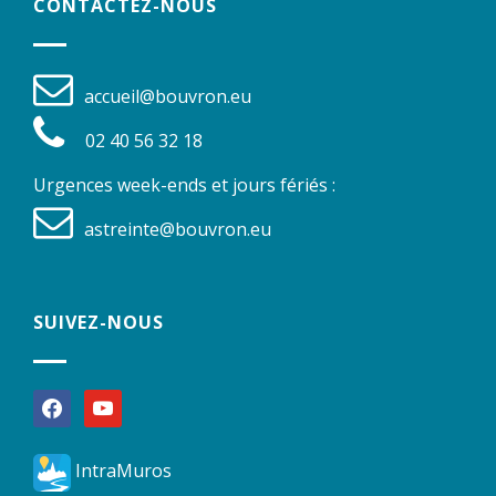
CONTACTEZ-NOUS
accueil@bouvron.eu
02 40 56 32 18
Urgences week-ends et jours fériés :
astreinte@bouvron.eu
SUIVEZ-NOUS
facebook
youtube
IntraMuros