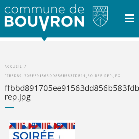
ACCUEIL
/
FFBBD891705EE91563DD856B583FDB14_SOIREE-REP.JPG
ffbbd891705ee91563dd856b583fdb1
rep.jpg