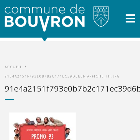
ACCUEIL
/
91E4A2151F793E0B7B2C171EC39D6B6F_AFFICHE_TH.JPG
91e4a2151f793e0b7b2c171ec39d6b6f