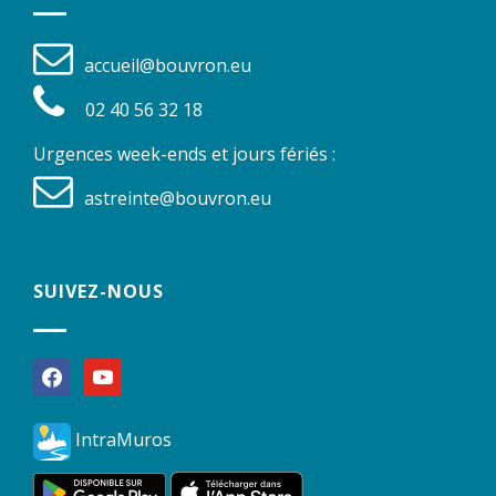
accueil@bouvron.eu
02 40 56 32 18
Urgences week-ends et jours fériés :
astreinte@bouvron.eu
SUIVEZ-NOUS
facebook
youtube
IntraMuros