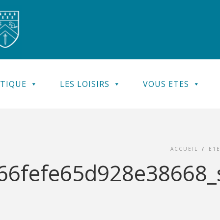
ATIQUE
LES LOISIRS
VOUS ETES
ACCUEIL
/
E1
6fefe65d928e38668_so