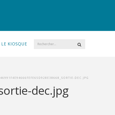
LE KIOSQUE
E46991F4E94666FEFE65D928E38668_SORTIE-DEC.JPG
rtie-dec.jpg