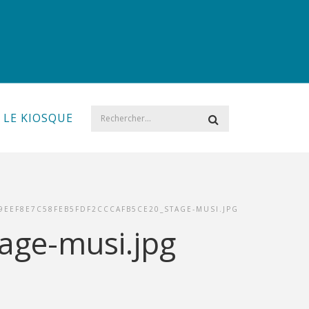
LE KIOSQUE
9EEF8E7C58FEB5FDF2CCCAFB5CE20_STAGE-MUSI.JPG
age-musi.jpg