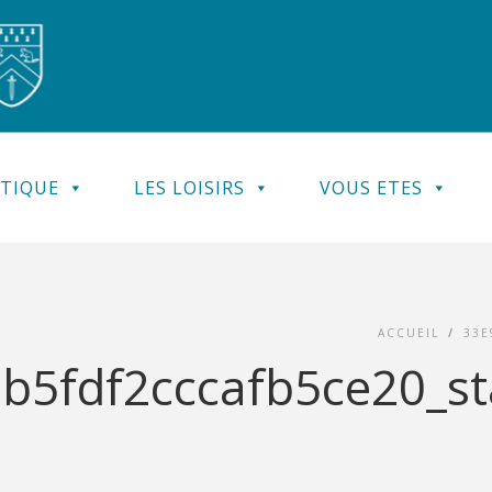
ATIQUE
LES LOISIRS
VOUS ETES
ACCUEIL
/
33E
b5fdf2cccafb5ce20_st