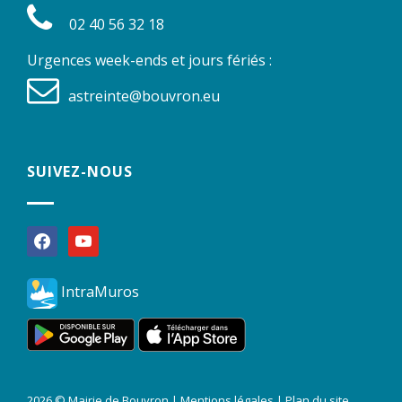
02 40 56 32 18
Urgences week-ends et jours fériés :
astreinte@bouvron.eu
SUIVEZ-NOUS
facebook
youtube
IntraMuros
2026 © Mairie de Bouvron |
Mentions légales
|
Plan du site