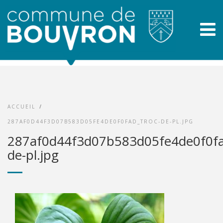
ACCUEIL
/
287AF0D44F3D07B583D05FE4DE0F0FAD_TROC-DE-PL.JPG
287af0d44f3d07b583d05fe4de0f0fa
de-pl.jpg