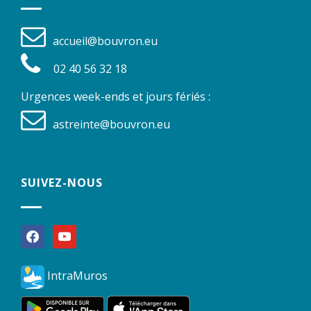
accueil@bouvron.eu
02 40 56 32 18
Urgences week-ends et jours fériés :
astreinte@bouvron.eu
SUIVEZ-NOUS
facebook
youtube
IntraMuros