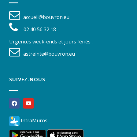
accueil@bouvron.eu
02 40 56 32 18
Urgences week-ends et jours fériés :
astreinte@bouvron.eu
SUIVEZ-NOUS
facebook
youtube
IntraMuros