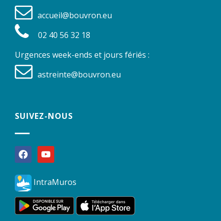
accueil@bouvron.eu
02 40 56 32 18
Urgences week-ends et jours fériés :
astreinte@bouvron.eu
SUIVEZ-NOUS
facebook
youtube
IntraMuros