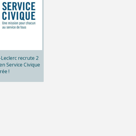
x-Leclerc recrute 2
en Service Civique
rée !