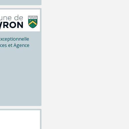
xceptionnelle
ices et Agence