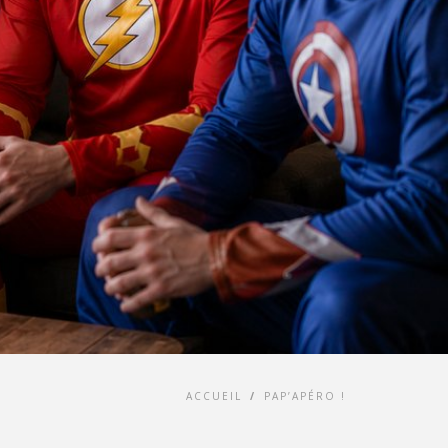
ACCUEIL
/
PAP’APÉRO !