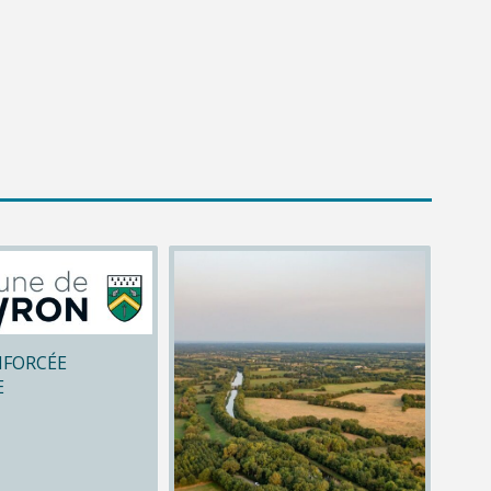
NFORCÉE
E