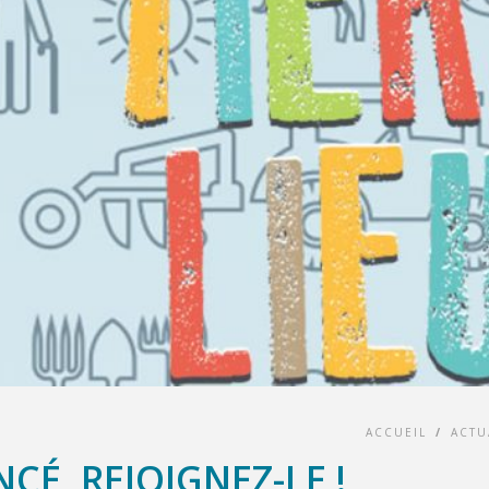
ACCUEIL
/
ACTU
NCÉ, REJOIGNEZ-LE !