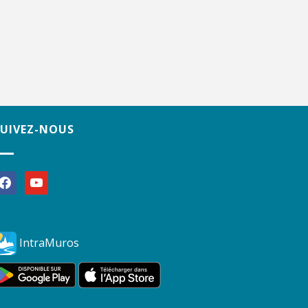
SUIVEZ-NOUS
acebook
youtube
IntraMuros