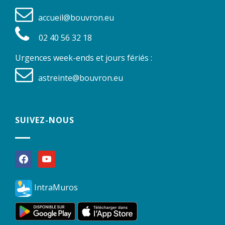
accueil@bouvron.eu
02 40 56 32 18
Urgences week-ends et jours fériés :
astreinte@bouvron.eu
SUIVEZ-NOUS
facebook
youtube
IntraMuros