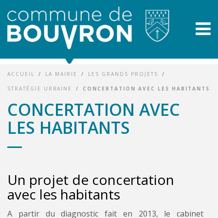
ACCUEIL
/
LA MAIRIE
/
LES GRANDS PROJETS
/
STRATÉGIE URBAINE
/
CONCERTATION AVEC LES HABITANTS
CONCERTATION AVEC
LES HABITANTS
Un projet de concertation
avec les habitants
A partir du diagnostic fait en 2013, le cabinet